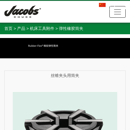
中文
首页
>
产品
>
机床工具附件
>
弹性橡胶筒夹
丝锥夹头用筒夹